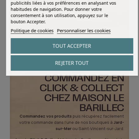
publicités liées à vos préférences en analysant vos
habitudes de navigation. Pour donner votre
consentement à son utilisation, appuyez sur le
bouton Accepter.
Politique de cookies
Personnaliser les cookies
TOUT ACCEPTER
REJETER TOUT
COMMANDEZ EN
CLICK & COLLECT
CHEZ MAISON LE
BARILLEC
Commandez vos produits
puis récupérez facilement
votre commande dans l’une de nos boutiques à
Jard-
sur-Mer
ou Saint-Vincent-sur-Jard.