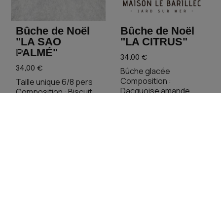
Bûche de Noël
Bûche de Noël
"LA SAO
"LA CITRUS"
PALMÉ"
34,00 €
34,00 €
Bûche glacée
Composition :
Taille unique 6/8 pers
Dacquoise amande,
Composition : Biscuit
sorbet à la framboise,
aux épices de Noël,
confit fruits rouges et
croustillant fleur de sel,
sorbet citron vert.
crémeux au caramel au
beurre salé et éclats
de nougatine, mousse
au chocolat.