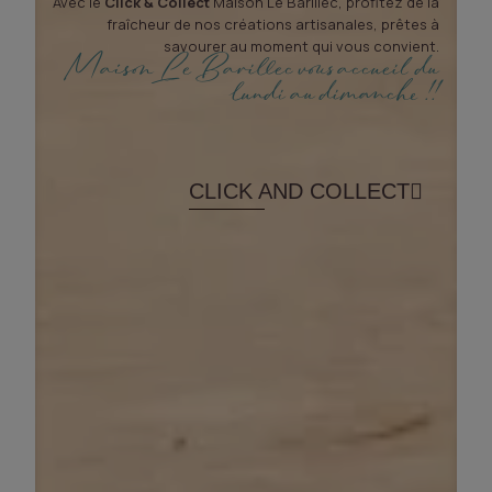
Avec le
Click & Collect
Maison Le Barillec, profitez de la
fraîcheur de nos créations artisanales, prêtes à
savourer au moment qui vous convient.
Maison Le Barillec vous accueil du
lundi au dimanche !!
CLICK AND COLLECT