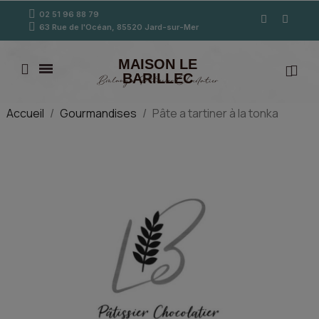
02 51 96 88 79
63 Rue de l'Océan, 85520 Jard-sur-Mer
MAISON LE
BARILLEC
Boulanger Pâtissier Chocolatier
Accueil
Gourmandises
Pâte a tartiner à la tonka