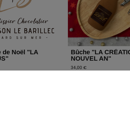
e "LA CRÉATION DU
Pain de Campagne
EL AN"
1,60 €