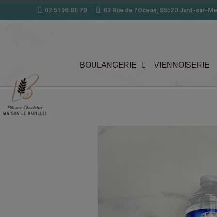
02 51 96 88 79
63 Rue de l'Océan, 85520 Jard-sur-Me
BOULANGERIE
VIENNOISERIE
Accueil
Traiteur
Petite bouteille d’eau