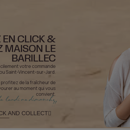
EN CLICK &
 MAISON LE
BARILLEC
acilement votre commande
ou Saint-Vincent-sur-Jard.
 profitez de la fraîcheur de
avourer au moment qui vous
convient.
du lundi au dimanche
!!
CK AND COLLECT