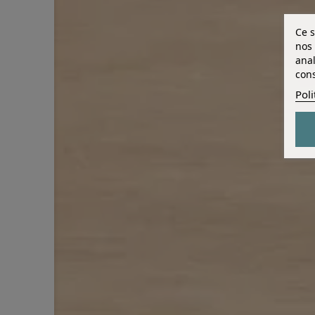
Ce s
nos 
anal
cons
Poli