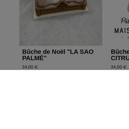
SAO
Bûche de Noël "LA
Bûch
CITRUS"
NOUV
34,00 €
34,00 €
tion :
Bûche glacée Composition :
Dacquoise amande, sorbet à la
eux au
framboise, confit fruits rouges et
ts de
sorbet citron vert.
t.