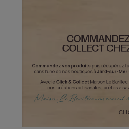
COMMANDEZ 
COLLECT CHEZ
Commandez vos produits
puis récupérez f
dans l’une de nos boutiques à
Jard-sur-Mer
Avec le
Click & Collect
Maison Le Barillec,
nos créations artisanales, prêtes à s
Maison Le Barillec vous accueil 
CLI