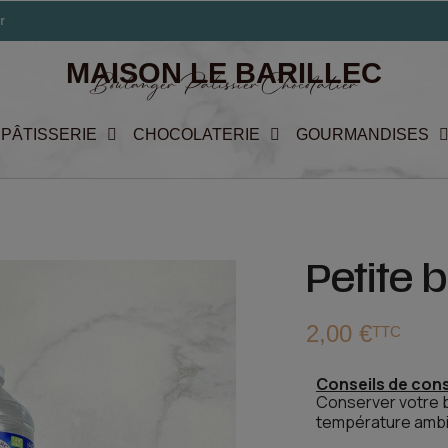
r
MAISON LE BARILLEC
Boulanger Pâtissier Chocolatier
PÂTISSERIE
CHOCOLATERIE
GOURMANDISES
Petite b
2,00 €
TTC
Conseils de con
Conserver votre b
température ambi