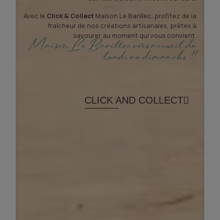
Avec le
Click & Collect
Maison Le Barillec, profitez de la
fraîcheur de nos créations artisanales, prêtes à
savourer au moment qui vous convient.
Maison Le Barillec vous accueil du
lundi au dimanche !!
CLICK AND COLLECT