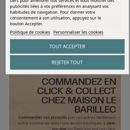
tiers pour améliorer nos services et vous montrer des
publicités liées à vos préférences en analysant vos
habitudes de navigation. Pour donner votre
consentement à son utilisation, appuyez sur le
bouton Accepter.
Politique de cookies
Personnaliser les cookies
TOUT ACCEPTER
REJETER TOUT
COMMANDEZ EN
CLICK & COLLECT
CHEZ MAISON LE
BARILLEC
Commandez vos produits
puis récupérez facilement
votre commande dans l’une de nos boutiques à
Jard-
sur-Mer
ou Saint-Vincent-sur-Jard.