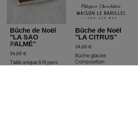
Bûche de Noël
Bûche de Noël
"LA SAO
"LA CITRUS"
PALMÉ"
34,00 €
34,00 €
Bûche glacée
Composition :
Taille unique 6/8 pers
Dacquoise amande,
Composition : Biscuit
sorbet à la framboise,
aux épices de Noël,
confit fruits rouges et
croustillant fleur de sel,
sorbet citron vert.
crémeux au caramel au
beurre salé et éclats
de nougatine, mousse
au chocolat.