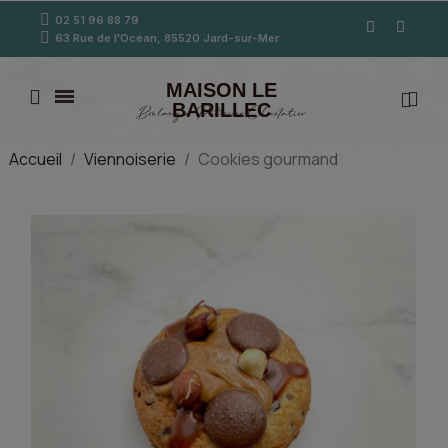
02 51 96 88 79
63 Rue de l'Océan, 85520 Jard-sur-Mer
MAISON LE
BARILLEC
Boulanger Pâtissier Chocolatier
Accueil
Viennoiserie
Cookies gourmand